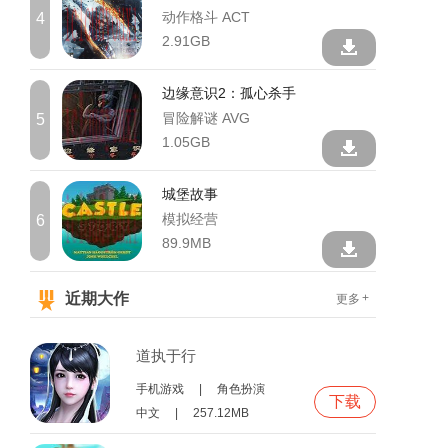
动作格斗 ACT
4
2.91GB
边缘意识2：孤心杀手
冒险解谜 AVG
5
1.05GB
城堡故事
模拟经营
6
89.9MB
近期大作
+
更多
道执于行
手机游戏
|
角色扮演
下载
中文
|
257.12MB