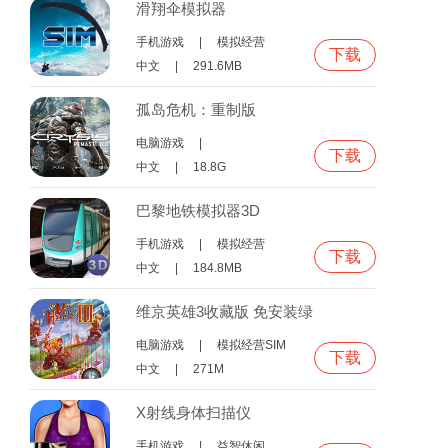
滑翔伞模拟器
手机游戏
|
模拟经营
下载
中文
|
291.6MB
孤岛危机：重制版
电脑游戏
|
下载
第一人称射击FPS
中文
|
18.8G
巴黎地铁模拟器3D
手机游戏
|
模拟经营
下载
中文
|
184.8MB
维京英雄3收藏版 免安装绿
色版
电脑游戏
|
模拟经营SIM
下载
中文
|
271M
X射线身体扫描仪
手机游戏
|
益智休闲