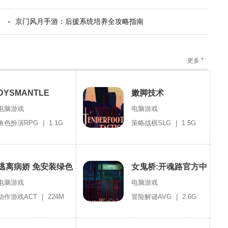
京门风月手游：后援系统培养全攻略指南
+
更多
DYSMANTLE
嫩脚技术
电脑游戏
电脑游戏
角色扮演RPG
|
1.1G
策略战棋SLG
|
1.5G
逃离病娇 免安装绿色
女鬼桥:开魂路官方中
版
文版
电脑游戏
电脑游戏
动作游戏ACT
|
224M
冒险解谜AVG
|
2.6G