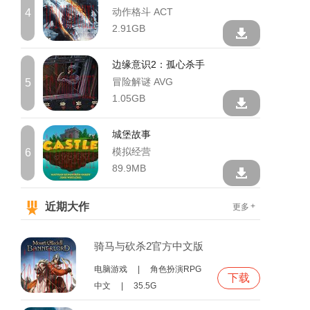
动作格斗 ACT
4
2.91GB
边缘意识2：孤心杀手
冒险解谜 AVG
5
1.05GB
城堡故事
模拟经营
6
89.9MB
近期大作
+
更多
骑马与砍杀2官方中文版
电脑游戏
|
角色扮演RPG
下载
中文
|
35.5G