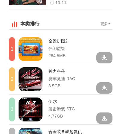
10-11
本类排行
+
更多
全景拼图2
休闲益智
1
284.5MB
神力科莎
赛车竞速 RAC
2
3.5GB
伊尔
射击游戏 STG
3
4.77GB
合金装备崛起复仇