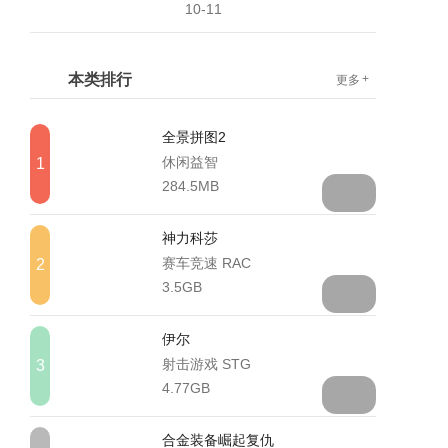
10-11
本类排行
+
更多
全景拼图2
休闲益智
1
284.5MB
神力科莎
赛车竞速 RAC
2
3.5GB
伊尔
射击游戏 STG
3
4.77GB
合金装备崛起复仇