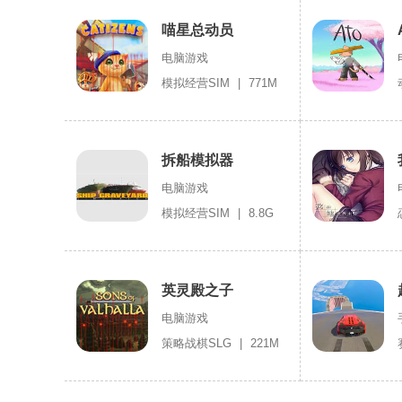
喵星总动员
电脑游戏
模拟经营SIM
|
771M
拆船模拟器
电脑游戏
模拟经营SIM
|
8.8G
英灵殿之子
电脑游戏
策略战棋SLG
|
221M