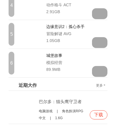
动作格斗 ACT
4
2.91GB
边缘意识2：孤心杀手
冒险解谜 AVG
5
1.05GB
城堡故事
模拟经营
6
89.9MB
近期大作
+
更多
巴尔多：猫头鹰守卫者
电脑游戏
|
角色扮演RPG
下载
中文
|
1.6G