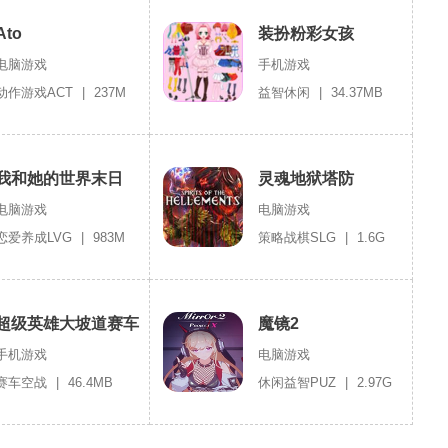
Ato
装扮粉彩女孩
电脑游戏
手机游戏
动作游戏ACT
|
237M
益智休闲
|
34.37MB
我和她的世界末日
灵魂地狱塔防
电脑游戏
电脑游戏
恋爱养成LVG
|
983M
策略战棋SLG
|
1.6G
超级英雄大坡道赛车
魔镜2
特技
手机游戏
电脑游戏
赛车空战
|
46.4MB
休闲益智PUZ
|
2.97G