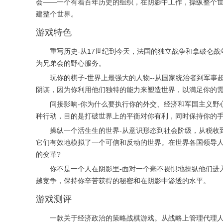
会——一个有着百年历史的组织，在阴影中工作，操纵整个
建整个世界。
游戏特色
重写历史-从17世纪到今天，法国的独立战争和拿破仑战
为兄弟会的野心服务。
玩你的棋子-世界上最强大的人物--从国家统治者到军事超
阴谋，因为你利用他们独特的能力来塑造世界，以满足你的
间接影响-你为什么要执行你的外交、经济和军国主义野心
种行动，目的是打破世界上的平衡对你有利，同时保持你的
操纵一个活生生的世界-从意识形态到社会阶级，从税收到
它们有效地模拟了一个可信和反动的世界。在世界各国领导
的变革?
你不是一个人在阴影里-面对一个毫不畏惧地操纵他们进入
越竞争，保持你辛苦获得的秘密和在阴影中渗透的水平。
游戏测评
一款关于经济政治的策略战棋游戏。从战略上管理代理人