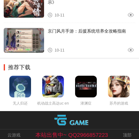
示》
10-11
京门风月手游：后援系统培养全攻略指南
10-11
推荐下载
无人归还
机动战士高达uc engage
潜渊症
苏丹的游戏
本站出售中~ QQ2966857223
云游戏
顶部