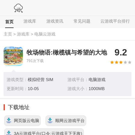
游戏库
游戏资讯
常见问题
云游戏平台排行
首页
主页
>
游戏库
>
电脑云游戏
9.2
牧场物语:橄榄镇与希望的大地
中文版专区
791
次下载
游戏类型：
模拟经营 SIM
游戏平台：
电脑游戏
更新时间：
10-05
游戏大小：
1000MB
下载地址
网页版云电脑
顺网云游戏平台
3A云游戏平台(口令:云游戏天下无敌)