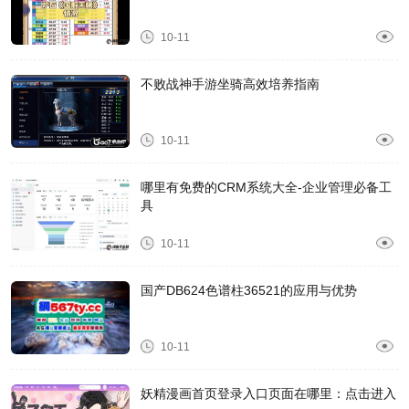
10-11
不败战神手游坐骑高效培养指南
10-11
哪里有免费的CRM系统大全-企业管理必备工
具
10-11
国产DB624色谱柱36521的应用与优势
10-11
妖精漫画首页登录入口页面在哪里：点击进入