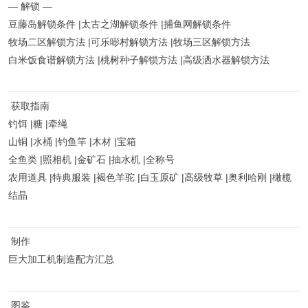
— 解锁 —
豆藤岛解锁条件 |太古之湖解锁条件 |捕鱼网解锁条件
牧场二区解锁方法 |可乐嘭村解锁方法 |牧场三区解锁方法
白米饭食谱解锁方法 |桃树种子解锁方法 |高级洒水器解锁方法
获取指南
钓饵 |糖 |牵绳
山铜 |水桶 |钓鱼竿 |木材 |宝箱
全鱼类 |照相机 |金矿石 |抽水机 |全称号
农用道具 |特典服装 |褐色羊驼 |白玉原矿 |高级牧草 |奥利哈刚 |橄榄
结晶
制作
巨大加工机制造配方汇总
图鉴