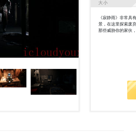
大小
《寂静雨》非常具
景，在这里探索废
那些威胁你的家伙