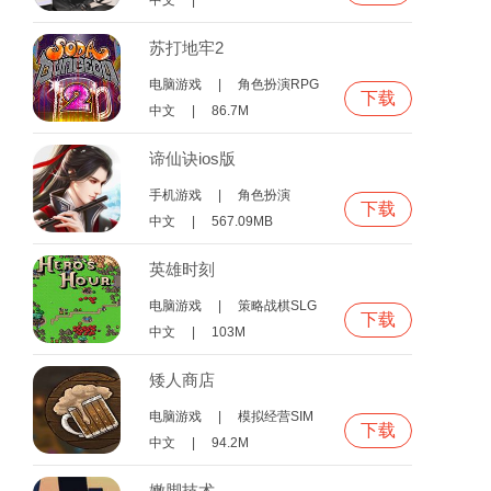
中文
|
苏打地牢2
电脑游戏
|
角色扮演RPG
下载
中文
|
86.7M
谛仙诀ios版
手机游戏
|
角色扮演
下载
中文
|
567.09MB
英雄时刻
电脑游戏
|
策略战棋SLG
下载
中文
|
103M
矮人商店
电脑游戏
|
模拟经营SIM
下载
中文
|
94.2M
嫩脚技术