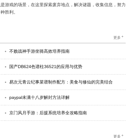
就是游戏的场景，在这里探索废弃地点，解决谜题，收集信息，努力
一种胜利。
+
更多
不败战神手游坐骑高效培养指南
国产DB624色谱柱36521的应用与优势
易次元青云纪事菜谱制作配方：美食与修仙的完美结合
paypal未满十八岁解封方法详解
京门风月手游：后援系统培养全攻略指南
+
更多