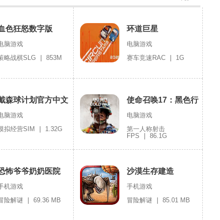
血色狂怒数字版
环道巨星
电脑游戏
电脑游戏
策略战棋SLG
|
853M
赛车竞速RAC
|
1G
戴森球计划官方中文
使命召唤17：黑色行
版
动冷战
电脑游戏
电脑游戏
模拟经营SIM
|
1.32G
第一人称射击
FPS
|
86.1G
恐怖爷爷奶奶医院
沙漠生存建造
手机游戏
手机游戏
冒险解谜
|
69.36 MB
冒险解谜
|
85.01 MB