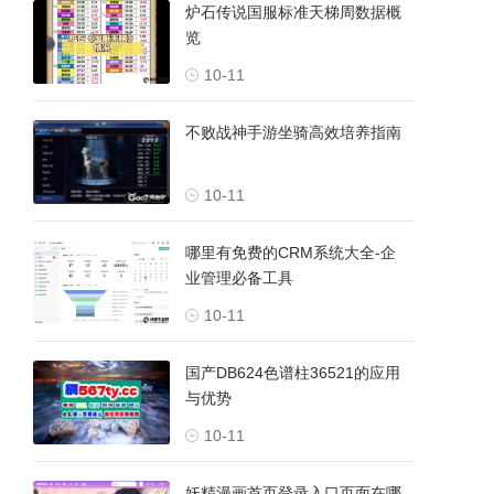
炉石传说国服标准天梯周数据概
览
10-11
不败战神手游坐骑高效培养指南
10-11
哪里有免费的CRM系统大全-企
业管理必备工具
10-11
国产DB624色谱柱36521的应用
与优势
10-11
妖精漫画首页登录入口页面在哪