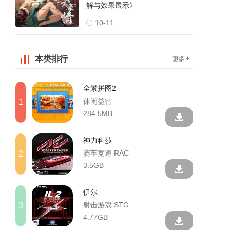
解与效果展示》
10-11
本类排行
+
更多
全景拼图2
休闲益智
1
284.5MB
神力科莎
赛车竞速 RAC
2
3.5GB
伊尔
射击游戏 STG
3
4.77GB