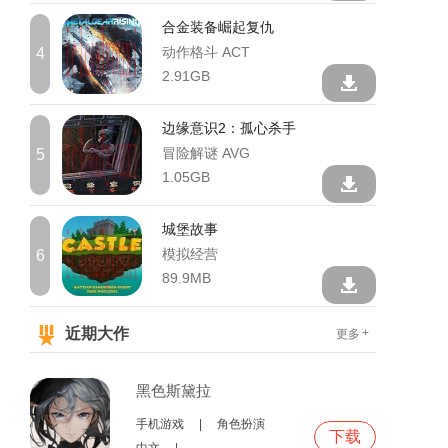
合金装备崛起复仇
动作格斗 ACT
4
2.91GB
边缘意识2：孤心杀手
冒险解谜 AVG
5
1.05GB
城堡故事
模拟经营
6
89.9MB
近期大作
+
更多
黑色斯黛拉
手机游戏
|
角色扮演
下载