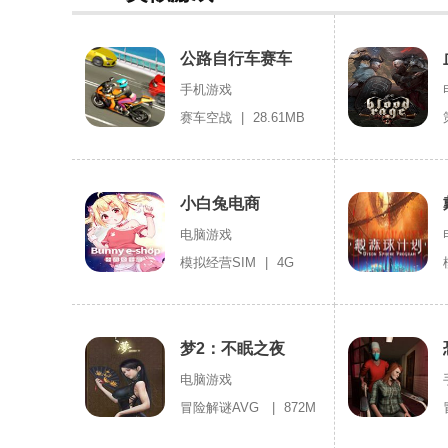
公路自行车赛车
手机游戏
赛车空战
|
28.61MB
小白兔电商
电脑游戏
模拟经营SIM
|
4G
梦2：不眠之夜
电脑游戏
冒险解谜AVG
|
872M