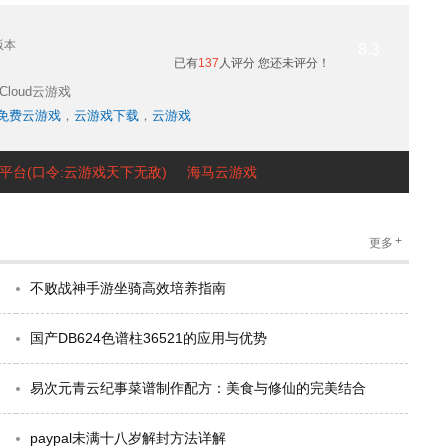
版本
8.3
已有
137
人评分
您还未评分！
Cloud云游戏
免费云游戏
，
云游戏下载
，
云游戏
平台(口令:云游戏天下无敌)
海马云游戏
+
更多
不败战神手游坐骑高效培养指南
国产DB624色谱柱36521的应用与优势
易次元青云纪事菜谱制作配方：美食与修仙的完美结合
paypal未满十八岁解封方法详解