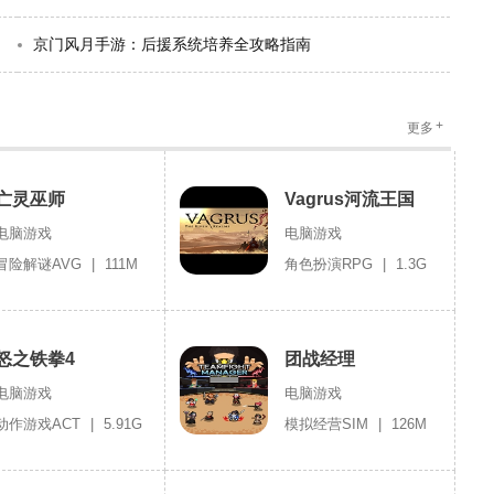
京门风月手游：后援系统培养全攻略指南
+
更多
亡灵巫师
Vagrus河流王国
电脑游戏
电脑游戏
冒险解谜AVG
|
111M
角色扮演RPG
|
1.3G
怒之铁拳4
团战经理
电脑游戏
电脑游戏
动作游戏ACT
|
5.91G
模拟经营SIM
|
126M