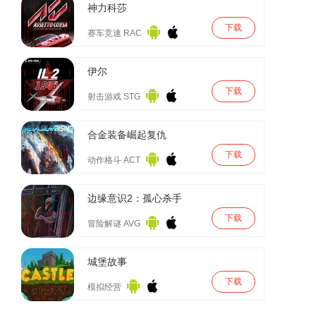
神力科莎
下载
赛车竞速 RAC
伊尔
下载
射击游戏 STG
合金装备崛起复仇
下载
动作格斗 ACT
边缘意识2：孤心杀手
下载
冒险解谜 AVG
城堡故事
下载
模拟经营