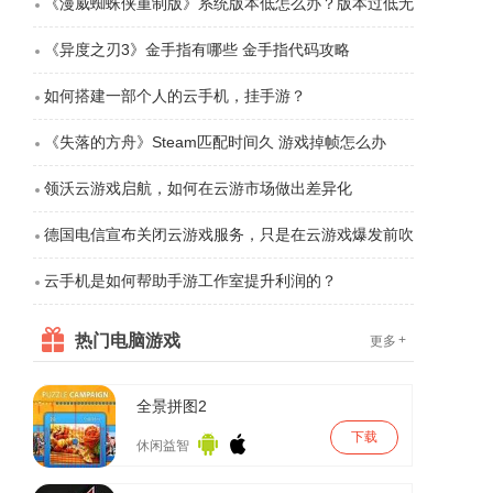
《漫威蜘蛛侠重制版》系统版本低怎么办？版本过低无
法游玩解决方法
《异度之刃3》金手指有哪些 金手指代码攻略
如何搭建一部个人的云手机，挂手游？
《失落的方舟》Steam匹配时间久 游戏掉帧怎么办
领沃云游戏启航，如何在云游市场做出差异化
德国电信宣布关闭云游戏服务，只是在云游戏爆发前吹
响了集结号
云手机是如何帮助手游工作室提升利润的？
热门电脑游戏
+
更多
全景拼图2
下载
休闲益智