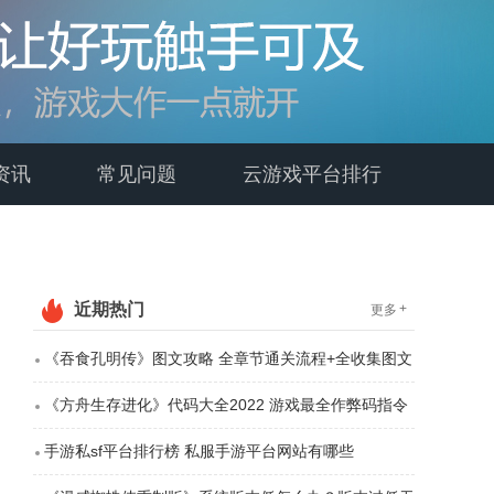
资讯
常见问题
云游戏平台排行
近期热门
+
更多
《吞食孔明传》图文攻略 全章节通关流程+全收集图文
详解【游侠原创】【完结】
《方舟生存进化》代码大全2022 游戏最全作弊码指令
分享
手游私sf平台排行榜 私服手游平台网站有哪些