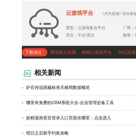
云游戏平台
《代号息壤》的全新
类型：云游戏集合平台
厂商：i
语言：中文\英文
标签：
平台
下载地址 :
网页版云电脑
顺网云游戏平台
3A云游戏
相关新闻
炉石传说国服标准天梯周数据概览
哪里有免费的CRM系统大全-企业管理必备工具
妖精漫画首页登录入口页面在哪里：点击进入
明日之后新手钓鱼攻略