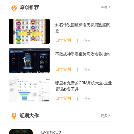
原创推荐
+
更多
炉石传说国服标准天梯周数据概
览
日常安利
|
小云
不败战神手游坐骑高效培养指南
日常安利
|
小云
哪里有免费的CRM系统大全-企业
管理必备工具
日常安利
|
小云
近期大作
+
更多
秘馆疑踪2