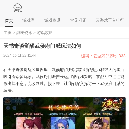
游戏库
游戏资讯
常见问题
云游戏平台排行
首页
主页
>
游戏资讯
>
游戏攻略
天书奇谈觉醒武侯府门派玩法如何
编辑：云游戏邵梦
833
2024-10-11 22:11:44
在天书奇谈觉醒的世界里，武侯府门派以其独特的魅力和强大的实力
吸引着众多玩家。武侯府门派擅长运用智谋和策略，在战斗中往往能
够出其不意，克敌制胜。接下来，让我们深入探讨一下武侯府门派的
玩法。