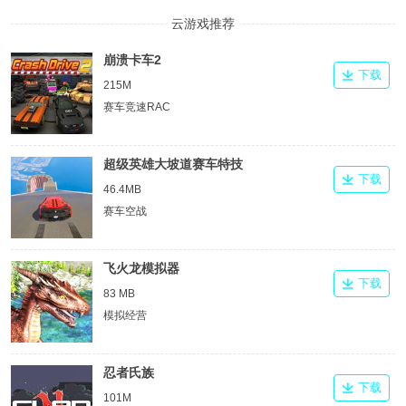
云游戏推荐
崩溃卡车2
下载
215M
赛车竞速RAC
超级英雄大坡道赛车特技
下载
46.4MB
赛车空战
飞火龙模拟器
下载
83 MB
模拟经营
忍者氏族
下载
101M