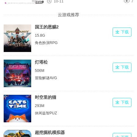
10-11
7
云游戏推荐
国王的恩赐2
下载
15.8G
角色扮演RPG
灯塔松
下载
506M
冒险解谜AVG
时空里的猫
下载
293M
休闲益智PUZ
超挖掘机模拟器