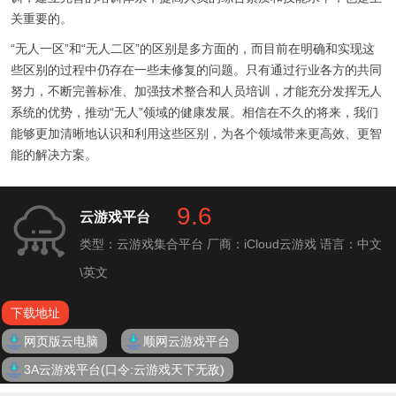
关重要的。
“无人一区”和“无人二区”的区别是多方面的，而目前在明确和实现这
些区别的过程中仍存在一些未修复的问题。只有通过行业各方的共同
努力，不断完善标准、加强技术整合和人员培训，才能充分发挥无人
系统的优势，推动“无人”领域的健康发展。相信在不久的将来，我们
能够更加清晰地认识和利用这些区别，为各个领域带来更高效、更智
能的解决方案。
9.6
云游戏平台
类型：云游戏集合平台
厂商：iCloud云游戏
语言：中文
\英文
下载地址
网页版云电脑
顺网云游戏平台
3A云游戏平台(口令:云游戏天下无敌)