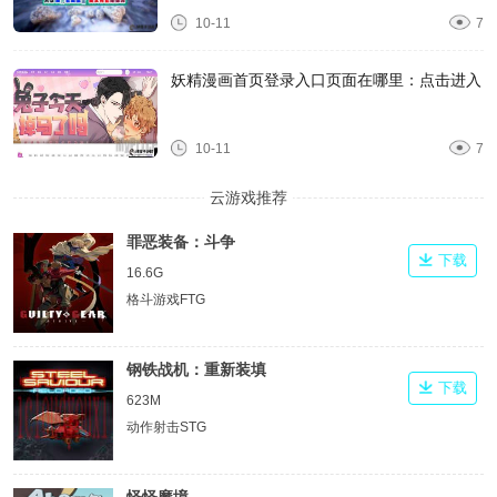
10-11
7
妖精漫画首页登录入口页面在哪里：点击进入
10-11
7
云游戏推荐
罪恶装备：斗争
下载
16.6G
格斗游戏FTG
钢铁战机：重新装填
下载
623M
动作射击STG
怪怪魔境