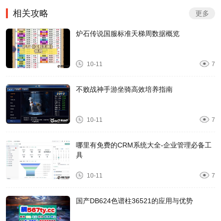
相关攻略
更多
炉石传说国服标准天梯周数据概览
10-11
7
不败战神手游坐骑高效培养指南
10-11
7
哪里有免费的CRM系统大全-企业管理必备工
具
10-11
7
国产DB624色谱柱36521的应用与优势