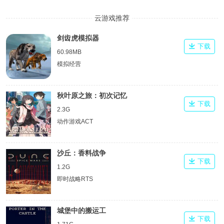
云游戏推荐
剑齿虎模拟器
下载
60.98MB
模拟经营
秋叶原之旅：初次记忆
下载
2.3G
动作游戏ACT
沙丘：香料战争
下载
1.2G
即时战略RTS
城堡中的搬运工
下载