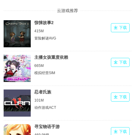
云游戏推荐
惊悚故事2
下载
415M
冒险解谜AVG
主播女孩重度依赖
下载
665M
模拟经营SIM
忍者氏族
下载
101M
动作游戏ACT
寻宝物语手游
下载